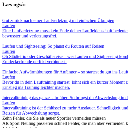
Læs også:
Gut zurück nach einer Laufverletzung mit einfachen Übungen
Laufen
Eine Laufverletzung muss kein Ende deiner Laufleidenschaft bedeuten. 
bewusster und verletzungsfrei.
Laufen und Sightseeing: So planst du Routen auf Reisen
Laufen
Ob Städtetrip oder Geschäftsreise – wer Laufen und Sightseeing komb
Entdeckerfreude perfekt verbindest.
Einfache Aufwärmübungen für Anfänger – so startest du gut ins Lauft
Laufen
Bevor du in dein Lauftraining startest, lohnt sich ein kurzer Mome
Einstieg ins Training leichter machen.
Intervalltraining das ganze Jahr über: So bringst du Abwechslung in d
Laufen
Intervalltraining ist der Schlüssel zu mehr Ausdauer, Schnelligkeit u
Reizen für Abwechslung sorgst.
Zehn Fehler, die Sie als neuer Sportler vermeiden müssen
Als Sport-Neuling passieren schnell Fehler, die man aber vermeiden ka