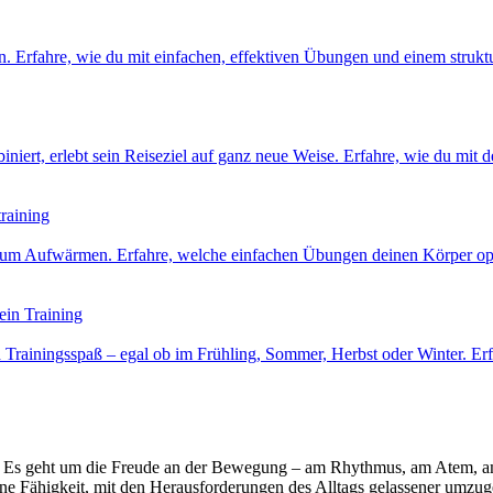
Erfahre, wie du mit einfachen, effektiven Übungen und einem strukturie
iniert, erlebt sein Reiseziel auf ganz neue Weise. Erfahre, wie du mi
raining
nt zum Aufwärmen. Erfahre, welche einfachen Übungen deinen Körper op
ein Training
nd Trainingsspaß – egal ob im Frühling, Sommer, Herbst oder Winter. Er
. Es geht um die Freude an der Bewegung – am Rhythmus, am Atem, am 
eine Fähigkeit, mit den Herausforderungen des Alltags gelassener umzu