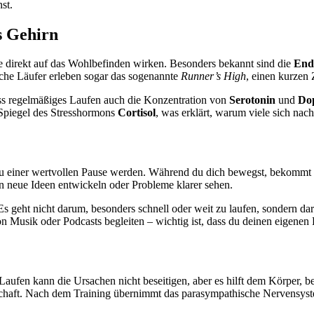
st.
s Gehirn
e direkt auf das Wohlbefinden wirken. Besonders bekannt sind die
End
che Läufer erleben sogar das sogenannte
Runner’s High
, einen kurzen 
ass regelmäßiges Laufen auch die Konzentration von
Serotonin
und
Do
 Spiegel des Stresshormons
Cortisol
, was erklärt, warum viele sich na
zu einer wertvollen Pause werden. Während du dich bewegst, bekommt 
en neue Ideen entwickeln oder Probleme klarer sehen.
s geht nicht darum, besonders schnell oder weit zu laufen, sondern d
on Musik oder Podcasts begleiten – wichtig ist, dass du deinen eigenen
 Laufen kann die Ursachen nicht beseitigen, aber es hilft dem Körper,
tschaft. Nach dem Training übernimmt das parasympathische Nervensyst