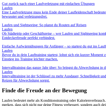
Gut zurück nach einer Laufverletzung mit einfachen Übungen
Laufen
Eine Laufverletzung muss kein Ende deiner Laufleidenschaft bedeuten. 
bewusster und verletzungsfrei.
Laufen und Sightseeing: So planst du Routen auf Reisen
Laufen
Ob Städtetrip oder Geschäftsreise – wer Laufen und Sightseeing komb
Entdeckerfreude perfekt verbindest.
Einfache Aufwärmübungen für Anfänger – so startest du gut ins Lauft
Laufen
Bevor du in dein Lauftraining startest, lohnt sich ein kurzer Mome
Einstieg ins Training leichter machen.
Intervalltraining das ganze Jahr über: So bringst du Abwechslung in d
Laufen
Intervalltraining ist der Schlüssel zu mehr Ausdauer, Schnelligkeit u
Reizen für Abwechslung sorgst.
Finde die Freude an der Bewegung
Laufen bedeutet mehr als Konditionstraining oder Kalorienverbrauch
merken, dass sich nicht nur deine Fitness verbessert, sondern auch d