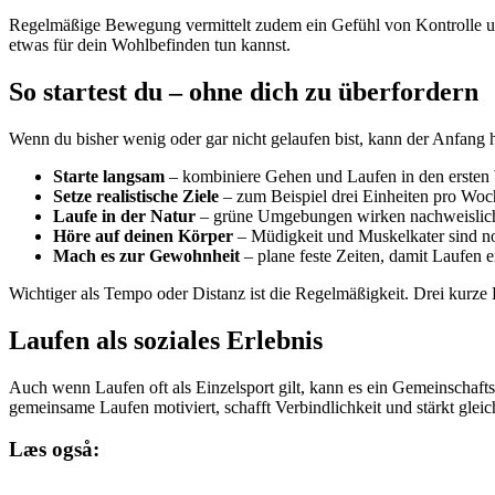
Regelmäßige Bewegung vermittelt zudem ein Gefühl von Kontrolle und 
etwas für dein Wohlbefinden tun kannst.
So startest du – ohne dich zu überfordern
Wenn du bisher wenig oder gar nicht gelaufen bist, kann der Anfang h
Starte langsam
– kombiniere Gehen und Laufen in den ersten 
Setze realistische Ziele
– zum Beispiel drei Einheiten pro Woc
Laufe in der Natur
– grüne Umgebungen wirken nachweislich
Höre auf deinen Körper
– Müdigkeit und Muskelkater sind no
Mach es zur Gewohnheit
– plane feste Zeiten, damit Laufen ei
Wichtiger als Tempo oder Distanz ist die Regelmäßigkeit. Drei kurze L
Laufen als soziales Erlebnis
Auch wenn Laufen oft als Einzelsport gilt, kann es ein Gemeinschaft
gemeinsame Laufen motiviert, schafft Verbindlichkeit und stärkt gleic
Læs også: