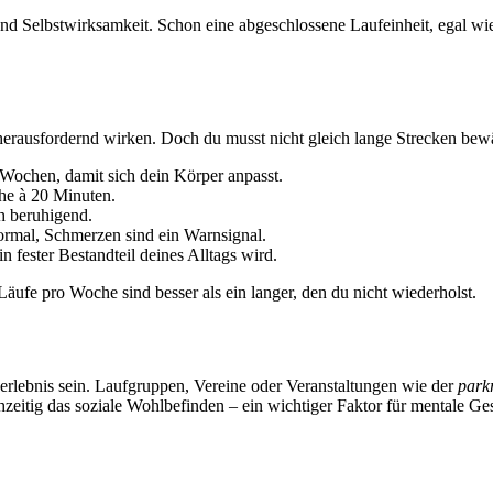
Selbstwirksamkeit. Schon eine abgeschlossene Laufeinheit, egal wie k
erausfordernd wirken. Doch du musst nicht gleich lange Strecken bewäl
Wochen, damit sich dein Körper anpasst.
he à 20 Minuten.
 beruhigend.
rmal, Schmerzen sind ein Warnsignal.
n fester Bestandteil deines Alltags wird.
äufe pro Woche sind besser als ein langer, den du nicht wiederholst.
serlebnis sein. Laufgruppen, Vereine oder Veranstaltungen wie der
park
hzeitig das soziale Wohlbefinden – ein wichtiger Faktor für mentale Ge