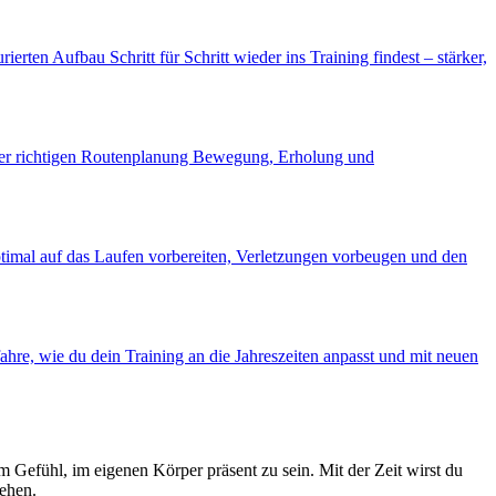
rten Aufbau Schritt für Schritt wieder ins Training findest – stärker,
t der richtigen Routenplanung Bewegung, Erholung und
timal auf das Laufen vorbereiten, Verletzungen vorbeugen und den
fahre, wie du dein Training an die Jahreszeiten anpasst und mit neuen
Gefühl, im eigenen Körper präsent zu sein. Mit der Zeit wirst du
gehen.